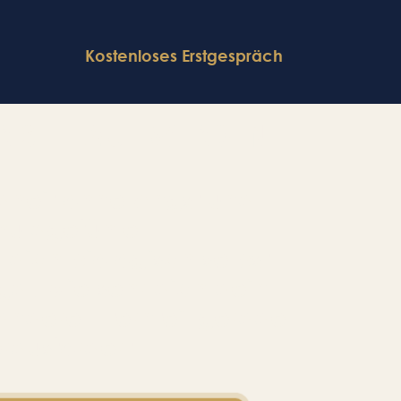
Kostenloses Erstgespräch
R SIE LAUT WERDEN
ndheit ohne Angst und
huldgefühle.
 dich biologisch selbst
egal, wie sehr dich dein
andere Elternteil gerade
rausfordert.