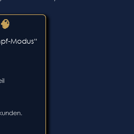
🧠
ampf-Modus“
il
ekunden.