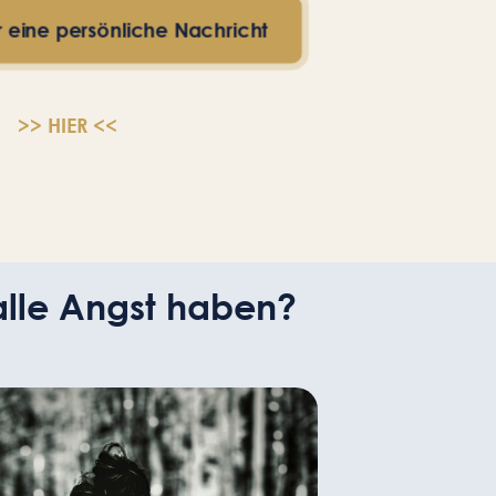
r eine persönliche Nachricht
r per E-Mail dann klicke
>> HIER <<
alle Angst haben?