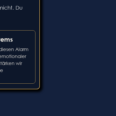
nicht. Du
stems
 diesen Alarm
 emotionaler
tärken wir
te