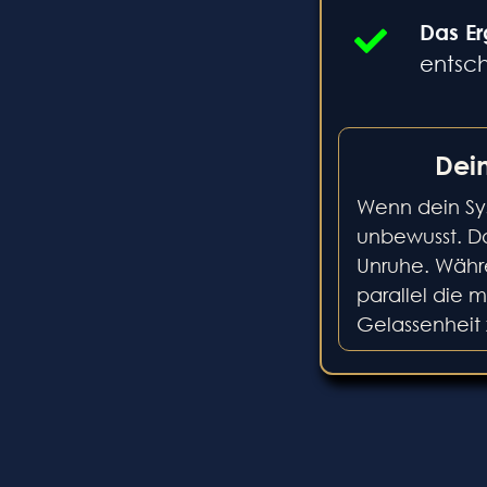
Das Er
entsch
Dein
Wenn dein Sys
unbewusst. Da
Unruhe. Währe
parallel die 
Gelassenheit