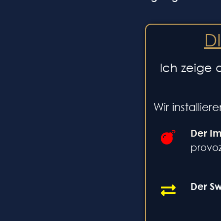
D
Ich zeige 
Wir installie
Der I
provoz
Der Sw